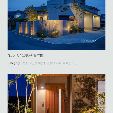
”ゆとり”は魅せる空間
Category :
門まわり
玄関まわり
庭まわり
車庫まわり