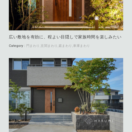
広い敷地を有効に、程よい目隠しで家族時間を楽しみたい
Category :
門まわり
玄関まわり
庭まわり
車庫まわり