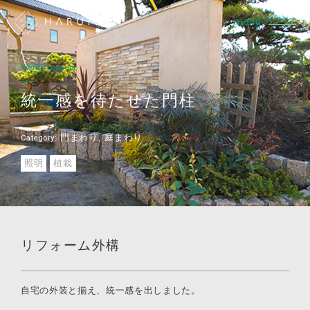
menu
Works consept
統一感を待たせた門柱
門まわり
庭まわり
Category:
照明
植栽
リフォーム外構
自宅の外装と揃え、統一感を出しました。