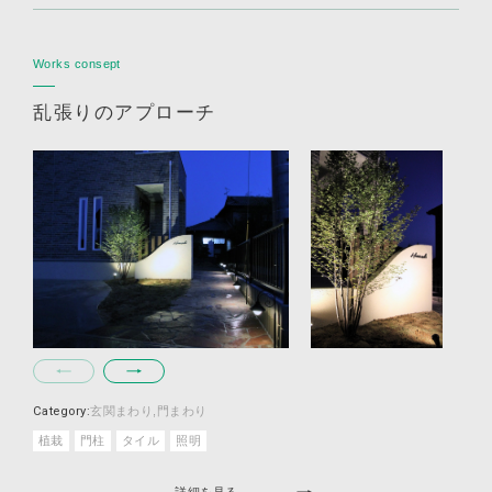
Works consept
乱張りのアプローチ
Category:
玄関まわり
門まわり
植栽
門柱
タイル
照明