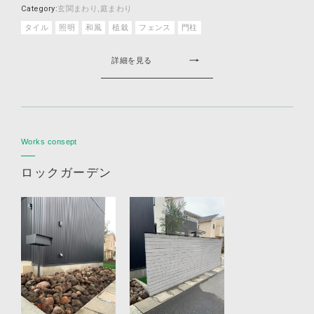
Category:
玄関まわり
庭まわり
タイル
照明
和風
植栽
フェンス
門柱
詳細を見る
Works consept
ロックガーデン