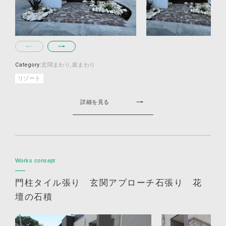
Category:
玄関まわり
庭まわり
リゾート
詳細を見る
Works consept
門柱タイル張り 玄関アプローチ石張り 花
壇の石積