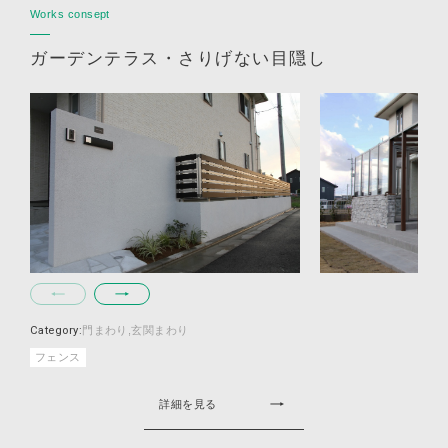
Works consept
ガーデンテラス・さりげない目隠し
Category:
門まわり
玄関まわり
フェンス
詳細を見る