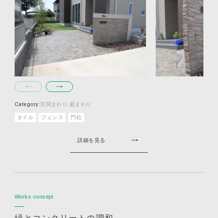
Category:
玄関まわり
庭まわり
タイル
フェンス
門柱
詳細を見る
Works consept